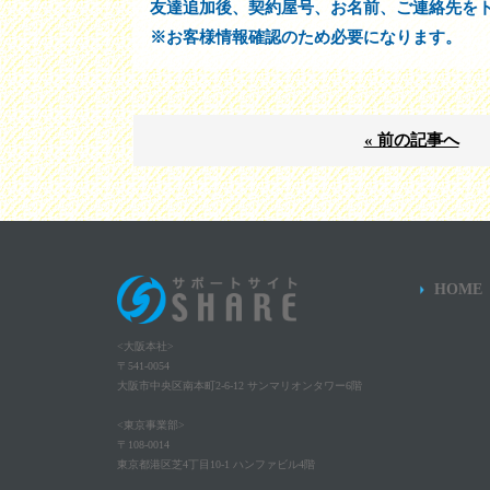
友達追加後、契約屋号、お名前、ご連絡先を
※お客様情報確認のため必要になります。
« 前の記事へ
HOME
<大阪本社>
〒541-0054
大阪市中央区南本町2-6-12 サンマリオンタワー6階
<東京事業部>
〒108-0014
東京都港区芝4丁目10-1 ハンファビル4階